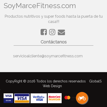
SoyMarceFitness.com
Productos nutritivos y super foods hasta la puerta de tu
casa!!!
Contáctanos
servicioalcliente@soymarcefitness.com
CopyRight © 2026 Todos los derechos reservados
GlobalS
Web Design
'