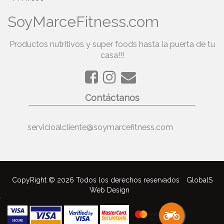
SoyMarceFitness.com
Productos nutritivos y super foods hasta la puerta de tu
casa!!!
Contáctanos
servicioalcliente@soymarcefitness.com
CopyRight © 2026 Todos los derechos reservados
GlobalS
Web Design
'