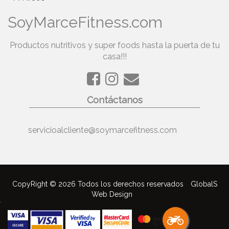
SoyMarceFitness.com
Productos nutritivos y super foods hasta la puerta de tu
casa!!!
Contáctanos
servicioalcliente@soymarcefitness.com
CopyRight © 2026 Todos los derechos reservados
GlobalS
Web Design
'