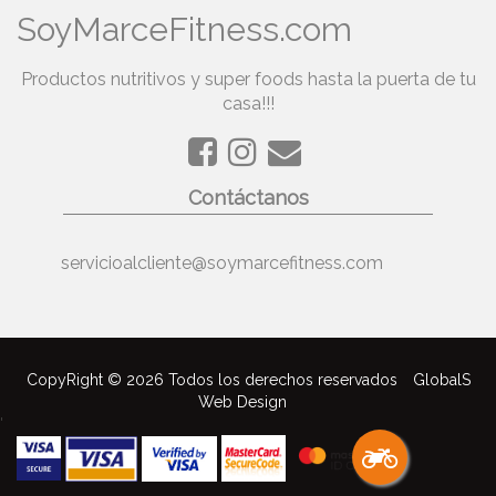
SoyMarceFitness.com
Productos nutritivos y super foods hasta la puerta de tu
casa!!!
Contáctanos
servicioalcliente@soymarcefitness.com
CopyRight © 2026 Todos los derechos reservados
GlobalS
Web Design
'