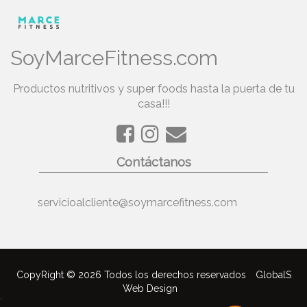
SoyMarceFitness.com
Productos nutritivos y super foods hasta la puerta de tu
casa!!!
Contáctanos
servicioalcliente@soymarcefitness.com
CopyRight © 2026 Todos los derechos reservados
GlobalS
Web Design
'