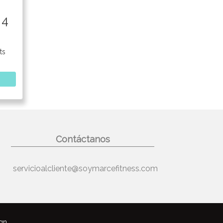
 4
ts
Contáctanos
servicioalcliente@soymarcefitness.com
gn