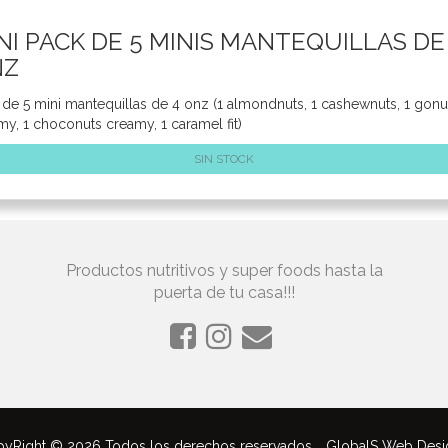
NI PACK DE 5 MINIS MANTEQUILLAS DE
NZ
 de 5 mini mantequillas de 4 onz (1 almondnuts, 1 cashewnuts, 1 gonu
my, 1 choconuts creamy, 1 caramel fit)
SIN STOCK
Productos nutritivos y super foods hasta la
puerta de tu casa!!!
yRight © 2026 Todos los derechos reservados
GlobalS Web Desi