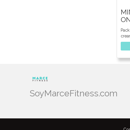
MI
O
Pack
crea
SoyMarceFitness.com
Cop